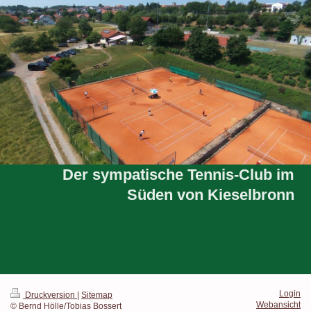
Der sympatische Tennis-Club im
Süden von Kieselbronn
Login
Druckversion
|
Sitemap
Webansicht
© Bernd Hölle/Tobias Bossert