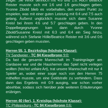
zeigte. Sie verlor dennoch mit 4:6 und 1:6. Auch Beatrice
Reister musste sich mit 1:6 und 1:6 geschlagen geben.
Yvonne Zibold blieb es vorbehalten, den ersten Punkt zu
erspielen, was mit einer guten Leistung mit 6:4 und 7:5 auch
gelang. Äußerst unglücklich musste sich dann Susanne
Kreisl bei ihrem 4:6 und 5:7 geschlagen geben. In den
Doppelbegegnungen kam dann durch Yvonne
Zibold/Susanne Kreisl mit 6:3 und 6:4 ein Sieg hinzu,
während sich Stefanie Hölle/Beatrice Reister mit 3:6 und 0:6
geschlagen geben mussten.
Herren 55, 1. Bezirksliga (höchste Klasse):
TV Sandweier -
TC 84 Kieselbronn
9:0:
Da fast die gesamte Mannschaft im Trainingslager am
Gardasee war und die Hausherren das Spiel nicht verlegen
wollten (höchst unfaire Art), trat unsere Mannschaft mit nur 4
Spieler an, wobei einer sogar noch von den Herren 75
mithelfen musste, um eine Geldstrafe zu verhindern. Dass
dann das Ergebnis mit 0:9 ausging, war schon vorher
absehbar, sodass sich hierüber jede weiteren Erläuterungen
erübrigen.
Herren 40 (4er), 1. Kreisliga (höchste Klasse):
TC Philippsburg -
TC 84 Kieselbronn
0:6: