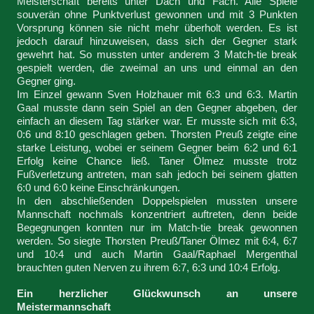
Meisterschaft bereits unter Dach und Fach. Alle Spiele
souverän ohne Punktverlust gewonnen und mit 3 Punkten
Vorsprung können sie nicht mehr überholt werden. Es ist
jedoch darauf hinzuweisen, dass sich der Gegner stark
gewehrt hat. So mussten unter anderem 3 Match-tie break
gespielt werden, die zweimal an uns und einmal an den
Gegner ging.
Im Einzel gewann Sven Holzhauer mit 6:3 und 6:3. Martin
Gaal musste dann sein Spiel an den Gegner abgeben, der
einfach an diesem Tag stärker war. Er musste sich mit 6:3,
0:6 und 8:10 geschlagen geben. Thorsten Preuß zeigte eine
starke Leistung, wobei er seinem Gegner beim 6:2 und 6:1
Erfolg keine Chance ließ. Taner Ölmez musste trotz
Fußverletzung antreten, man sah jedoch bei seinem glatten
6:0 und 6:0 keine Einschränkungen.
In den abschließenden Doppelspielen mussten unsere
Mannschaft nochmals konzentriert auftreten, denn beide
Begegnungen konnten nur im Match-tie break gewonnen
werden. So siegte Thorsten Preuß/Taner Ölmez mit 6:4, 6:7
und 10:4 und auch Martin Gaal/Raphael Mergenthal
brauchten guten Nerven zu ihrem 6:7, 6:3 und 10:4 Erfolg.
Ein herzlicher Glückwunsch an unsere
Meistermannschaft