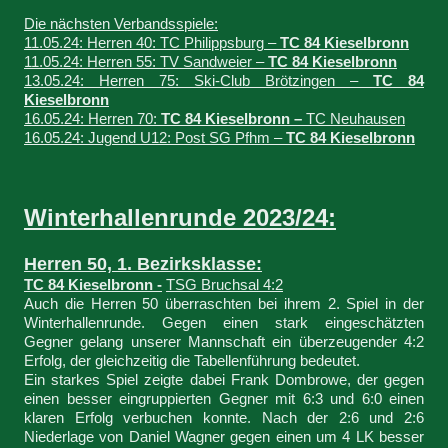
Die nächsten Verbandsspiele:
11.05.24: Herren 40: TC Philippsburg –
TC 84 Kieselbronn
11.05.24: Herren 55: TV Sandweier –
TC 84 Kieselbronn
13.05.24: Herren 75: Ski-Club Brötzingen –
TC 84
Kieselbronn
16.05.24: Herren 70:
TC 84 Kieselbronn –
TC Neuhausen
16.05.24: Jugend U12: Post SG Pfhm –
TC 84 Kieselbronn
Winterhallenrunde 2023/24:
Herren 50, 1. Bezirksklasse:
TC 84 Kieselbronn -
TSG Bruchsal 4:2
Auch die Herren 50 überraschten bei ihrem 2. Spiel in der
Winterhallenrunde. Gegen einen stark eingeschätzten
Gegner gelang unserer Mannschaft ein überzeugender 4:2
Erfolg, der gleichzeitig die Tabellenführung bedeutet.
Ein starkes Spiel zeigte dabei Frank Dombrowe, der gegen
einen besser eingruppierten Gegner mit 6:3 und 6:0 einen
klaren Erfolg verbuchen konnte. Nach der 2:6 und 2:6
Niederlage von Daniel Wagner gegen einen um 4 LK besser