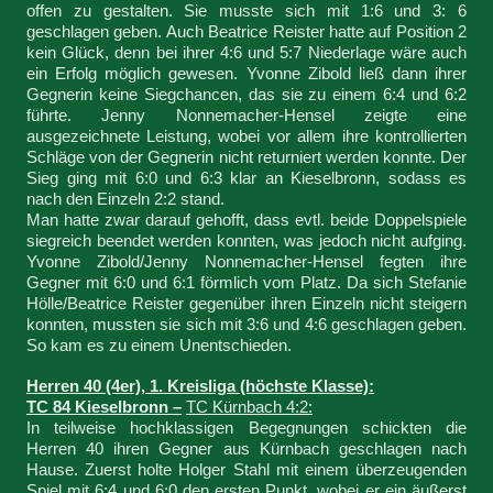
offen zu gestalten. Sie musste sich mit 1:6 und 3: 6
geschlagen geben. Auch Beatrice Reister hatte auf Position 2
kein Glück, denn bei ihrer 4:6 und 5:7 Niederlage wäre auch
ein Erfolg möglich gewesen. Yvonne Zibold ließ dann ihrer
Gegnerin keine Siegchancen, das sie zu einem 6:4 und 6:2
führte. Jenny Nonnemacher-Hensel zeigte eine
ausgezeichnete Leistung, wobei vor allem ihre kontrollierten
Schläge von der Gegnerin nicht returniert werden konnte. Der
Sieg ging mit 6:0 und 6:3 klar an Kieselbronn, sodass es
nach den Einzeln 2:2 stand.
Man hatte zwar darauf gehofft, dass evtl. beide Doppelspiele
siegreich beendet werden konnten, was jedoch nicht aufging.
Yvonne Zibold/Jenny Nonnemacher-Hensel fegten ihre
Gegner mit 6:0 und 6:1 förmlich vom Platz. Da sich Stefanie
Hölle/Beatrice Reister gegenüber ihren Einzeln nicht steigern
konnten, mussten sie sich mit 3:6 und 4:6 geschlagen geben.
So kam es zu einem Unentschieden.
Herren 40 (4er), 1. Kreisliga (höchste Klasse):
TC 84 Kieselbronn –
TC Kürnbach 4:2:
In teilweise hochklassigen Begegnungen schickten die
Herren 40 ihren Gegner aus Kürnbach geschlagen nach
Hause. Zuerst holte Holger Stahl mit einem überzeugenden
Spiel mit 6:4 und 6:0 den ersten Punkt, wobei er ein äußerst