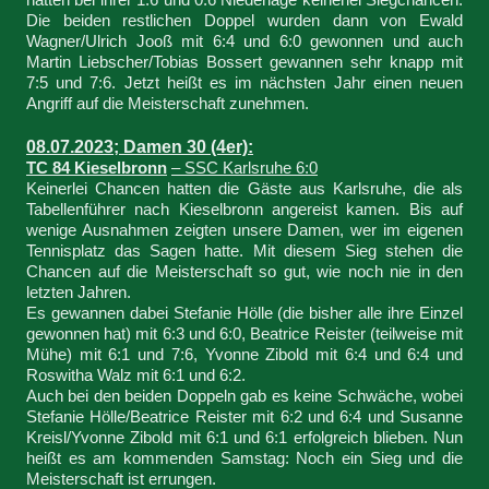
hatten bei ihrer 1:6 und 0:6 Niederlage keinerlei Siegchancen.
Die beiden restlichen Doppel wurden dann von Ewald
Wagner/Ulrich Jooß mit 6:4 und 6:0 gewonnen und auch
Martin Liebscher/Tobias Bossert gewannen sehr knapp mit
7:5 und 7:6. Jetzt heißt es im nächsten Jahr einen neuen
Angriff auf die Meisterschaft zunehmen.
08.07.2023; Damen 30 (4er):
TC 84 Kieselbronn
– SSC Karlsruhe 6:0
Keinerlei Chancen hatten die Gäste aus Karlsruhe, die als
Tabellenführer nach Kieselbronn angereist kamen. Bis auf
wenige Ausnahmen zeigten unsere Damen, wer im eigenen
Tennisplatz das Sagen hatte. Mit diesem Sieg stehen die
Chancen auf die Meisterschaft so gut, wie noch nie in den
letzten Jahren.
Es gewannen dabei Stefanie Hölle (die bisher alle ihre Einzel
gewonnen hat) mit 6:3 und 6:0, Beatrice Reister (teilweise mit
Mühe) mit 6:1 und 7:6, Yvonne Zibold mit 6:4 und 6:4 und
Roswitha Walz mit 6:1 und 6:2.
Auch bei den beiden Doppeln gab es keine Schwäche, wobei
Stefanie Hölle/Beatrice Reister mit 6:2 und 6:4 und Susanne
Kreisl/Yvonne Zibold mit 6:1 und 6:1 erfolgreich blieben. Nun
heißt es am kommenden Samstag: Noch ein Sieg und die
Meisterschaft ist errungen.