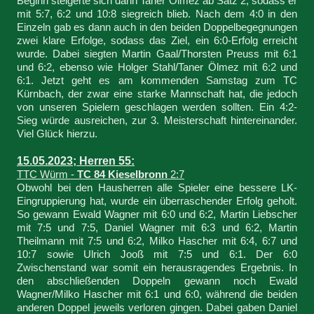
Beginn steigerte sich dann Taner Ölmez ab Satz 2, sodass er
mit 5:7, 6:2 und 10:8 siegreich blieb. Nach dem 4:0 in den
Einzeln gab es dann auch in den beiden Doppelbegegnungen
zwei klare Erfolge, sodass das Ziel, ein 6:0-Erfolg erreicht
wurde. Dabei siegten Martin Gaal/Thorsten Preuss mit 6:1
und 6:2, ebenso wie Holger Stahl/Taner Ölmez mit 6:2 und
6:1. Jetzt geht es am kommenden Samstag zum TC
Kürnbach, der zwar eine starke Mannschaft hat, die jedoch
von unseren Spielern geschlagen werden sollten. Ein 4:2-
Sieg würde ausreichen, zur 3. Meisterschaft hintereinander.
Viel Glück hierzu.
15.05.2023; Herren 55:
TTC Würm -
TC 84 Kieselbronn
2:7
Obwohl bei den Hausherren alle Spieler eine bessere LK-
Eingruppierung hat, wurde ein überraschender Erfolg geholt.
So gewann Ewald Wagner mit 6:0 und 6:2, Martin Liebscher
mit 7:5 und 7:5, Daniel Wagner mit 6:3 und 6:2, Martin
Theilmann mit 7:5 und 6:2, Milko Hascher mit 6:4, 6:7 und
10:7 sowie Ulrich Jooß mit 7:5 und 6:1. Der 6:0
Zwischenstand war somit ein herausragendes Ergebnis. In
den abschließenden Doppeln gewann noch Ewald
Wagner/Milko Hascher mit 6:1 und 6:0, während die beiden
anderen Doppel jeweils verloren gingen. Dabei gaben Daniel