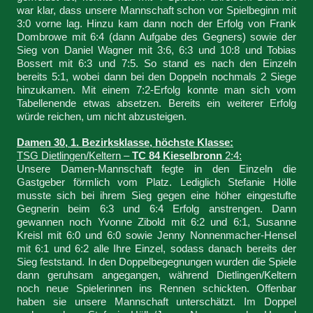
war klar, dass unsere Mannschaft schon vor Spielbeginn mit
3:0 vorne lag. Hinzu kam dann noch der Erfolg von Frank
Dombrowe mit 6:4 (dann Aufgabe des Gegners) sowie der
Sieg von Daniel Wagner mit 3:6, 6:3 und 10:8 und Tobias
Bossert mit 6:3 und 7:5. So stand es nach den Einzeln
bereits 5:1, wobei dann bei den Doppeln nochmals 2 Siege
hinzukamen. Mit einem 7:2-Erfolg konnte man sich vom
Tabellenende etwas absetzen. Bereits ein weiterer Erfolg
würde reichen, um nicht abzusteigen.
Damen 30, 1. Bezirksklasse, höchste Klasse:
TSG Dietlingen/Keltern –
TC 84 Kieselbronn
2:4:
Unsere Damen-Mannschaft fegte in den Einzeln die
Gastgeber förmlich vom Platz. Lediglich Stefanie Hölle
musste sich bei ihrem Sieg gegen eine höher eingestufte
Gegnerin beim 6:3 und 6:4 Erfolg anstrengen. Dann
gewannen noch Yvonne Zibold mit 6:2 und 6:1, Susanne
Kreisl mit 6:0 und 6:0 sowie Jenny Nonnenmacher-Hensel
mit 6:1 und 6:2 alle Ihre Einzel, sodass danach bereits der
Sieg feststand. In den Doppelbegegnungen wurden die Spiele
dann geruhsam angegangen, während Dietlingen/Keltern
noch neue Spielerinnen ins Rennen schickten. Offenbar
haben sie unsere Mannschaft unterschätzt. Im Doppel