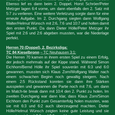
Ebenso lief es dann beim 2. Doppel. Horst Schröer/Peter
Metzger lagen 6:4 vorne, um dann ebenfalls den 2. Satz mit
5:7 zu verlieren. Eine weitere Verletzung sorgte dann für eine
erneute Aufgabe. Im 2. Durchgang siegten dann Wolfgang
Walter/Helmut Wünsch mit 2:6, 7:6 und 10:7 und holten damit
den ersten Punkt. Da dann Dieter Hölle/Peter Metzger ihr
Spiel mit 2:6 und 2:6 abgeben mussten, war die Niederlage
perfekt.
Herren 70 (Doppel), 2. Bezirksliga:
TC 84 Kieselbronn
– TC Neuhausen 3:1:
Die Herren 70 kamen in ihrem ersten Spiel zu einem Erfolg,
der jedoch mehrmals auf der Kippe stand. Während Simon
Eichhorn/Bernd Hölle ihr Spiel souverän mit 6:3 und 6:0
gewannen, mussten sich Klaus Zorn/Wolfgang Walter nach
einem schwachen Beginn noch gewaltig steigern. Nach
einem 2:5 Rückstand konnten sie dann ihre Stärken
ausspielen und gewannen die Partie noch mit 7:6, um dann
im Match-tie break dann mit 10:4 den 2. Punkt zu holen. Im
zweiten Durchgang war dann klar, dass Klaus Zorn/Simon
Eichhorn den Punkt zum Gesamterfolg holen mussten, was
sie mit 6:3 und 6:2 auch überzeugend machten. Dieter
Hölle/Helmut Wünsch zeigten keine gute Leistung und sie