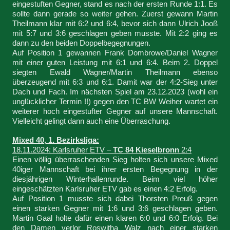
eingestuften Gegner, stand es nach der ersten Runde 1:1. Es
sollte dann gerade so weiter gehen. Zuerst gewann Martin
Theilmann klar mit 6:2 und 6:4, bevor sich dann Ulrich Jooß
mit 5:7 und 3:6 geschlagen geben musste. Mit 2:2 ging es
dann zu den beiden Doppelbegegnungen.
Auf Position 1 gewannen Frank Dombrowe/Daniel Wagner
mit einer guten Leistung mit 6:1 und 6:4. Beim 2. Doppel
siegten Ewald Wagner/Martin Theilmann ebenso
überzeugend mit 6:3 und 6:1. Damit war der 4:2-Sieg unter
Dach und Fach. Im nächsten Spiel am 23.12.2023 (wohl ein
unglücklicher Termin !!) gegen den TC BW Weiher wartet ein
weiterer hoch eingestufter Gegner auf unsere Mannschaft.
Vielleicht gelingt dann auch eine Überraschung.
Mixed 40, 1. Bezirksliga:
18.11.2024: Karlsruher ETV –
TC 84 Kieselbronn
2:4
Einen völlig überraschenden Sieg holten sich unsere Mixed
40iger Mannschaft bei ihrer ersten Begegnung in der
diesjährigen Winterhallenrunde. Beim viel höher
eingeschätzten Karlsruher ETV gab es einen 4:2 Erfolg.
Auf Position 1 musste sich dabei Thorsten Preuß gegen
einen starken Gegner mit 1:6 und 3:6 geschlagen geben.
Martin Gaal holte dafür einen klaren 6:0 und 6:0 Erfolg. Bei
den Damen verlor Roswitha Walz nach einer starken