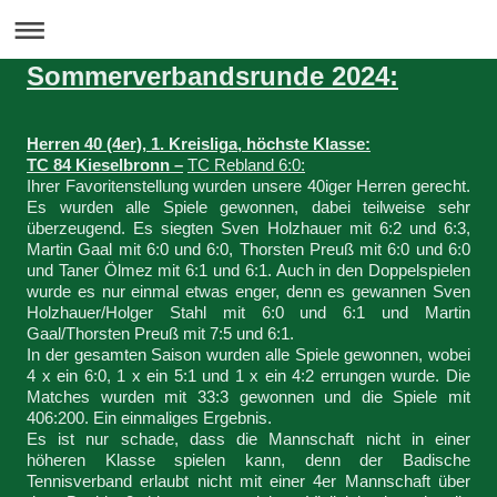
Sommerverbandsrunde 2024:
Herren 40 (4er), 1. Kreisliga, höchste Klasse:
TC 84 Kieselbronn –
TC Rebland 6:0:
Ihrer Favoritenstellung wurden unsere 40iger Herren gerecht.
Es wurden alle Spiele gewonnen, dabei teilweise sehr
überzeugend. Es siegten Sven Holzhauer mit 6:2 und 6:3,
Martin Gaal mit 6:0 und 6:0, Thorsten Preuß mit 6:0 und 6:0
und Taner Ölmez mit 6:1 und 6:1. Auch in den Doppelspielen
wurde es nur einmal etwas enger, denn es gewannen Sven
Holzhauer/Holger Stahl mit 6:0 und 6:1 und Martin
Gaal/Thorsten Preuß mit 7:5 und 6:1.
In der gesamten Saison wurden alle Spiele gewonnen, wobei
4 x ein 6:0, 1 x ein 5:1 und 1 x ein 4:2 errungen wurde. Die
Matches wurden mit 33:3 gewonnen und die Spiele mit
406:200. Ein einmaliges Ergebnis.
Es ist nur schade, dass die Mannschaft nicht in einer
höheren Klasse spielen kann, denn der Badische
Tennisverband erlaubt nicht mit einer 4er Mannschaft über