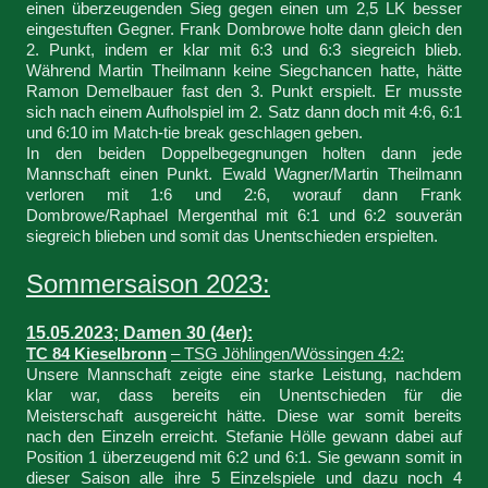
einen überzeugenden Sieg gegen einen um 2,5 LK besser
eingestuften Gegner. Frank Dombrowe holte dann gleich den
2. Punkt, indem er klar mit 6:3 und 6:3 siegreich blieb.
Während Martin Theilmann keine Siegchancen hatte, hätte
Ramon Demelbauer fast den 3. Punkt erspielt. Er musste
sich nach einem Aufholspiel im 2. Satz dann doch mit 4:6, 6:1
und 6:10 im Match-tie break geschlagen geben.
In den beiden Doppelbegegnungen holten dann jede
Mannschaft einen Punkt. Ewald Wagner/Martin Theilmann
verloren mit 1:6 und 2:6, worauf dann Frank
Dombrowe/Raphael Mergenthal mit 6:1 und 6:2 souverän
siegreich blieben und somit das Unentschieden erspielten.
Sommersaison 2023:
15.05.2023; Damen 30 (4er):
TC 84 Kieselbronn
– TSG Jöhlingen/Wössingen 4:2:
Unsere Mannschaft zeigte eine starke Leistung, nachdem
klar war, dass bereits ein Unentschieden für die
Meisterschaft ausgereicht hätte. Diese war somit bereits
nach den Einzeln erreicht. Stefanie Hölle gewann dabei auf
Position 1 überzeugend mit 6:2 und 6:1. Sie gewann somit in
dieser Saison alle ihre 5 Einzelspiele und dazu noch 4