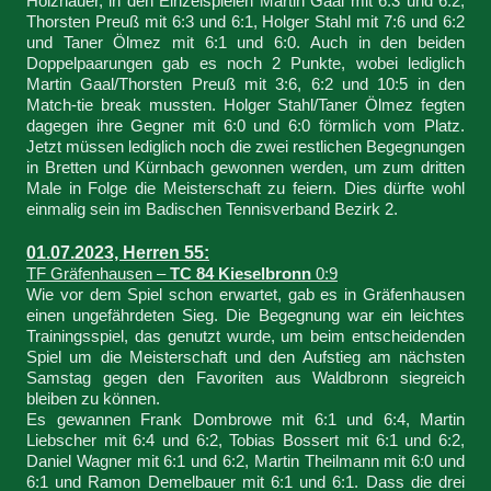
Holzhauer, in den Einzelspielen Martin Gaal mit 6:3 und 6:2,
Thorsten Preuß mit 6:3 und 6:1, Holger Stahl mit 7:6 und 6:2
und Taner Ölmez mit 6:1 und 6:0. Auch in den beiden
Doppelpaarungen gab es noch 2 Punkte, wobei lediglich
Martin Gaal/Thorsten Preuß mit 3:6, 6:2 und 10:5 in den
Match-tie break mussten. Holger Stahl/Taner Ölmez fegten
dagegen ihre Gegner mit 6:0 und 6:0 förmlich vom Platz.
Jetzt müssen lediglich noch die zwei restlichen Begegnungen
in Bretten und Kürnbach gewonnen werden, um zum dritten
Male in Folge die Meisterschaft zu feiern. Dies dürfte wohl
einmalig sein im Badischen Tennisverband Bezirk 2.
01.07.2023, Herren 55:
TF Gräfenhausen –
TC 84 Kieselbronn
0:9
Wie vor dem Spiel schon erwartet, gab es in Gräfenhausen
einen ungefährdeten Sieg. Die Begegnung war ein leichtes
Trainingsspiel, das genutzt wurde, um beim entscheidenden
Spiel um die Meisterschaft und den Aufstieg am nächsten
Samstag gegen den Favoriten aus Waldbronn siegreich
bleiben zu können.
Es gewannen Frank Dombrowe mit 6:1 und 6:4, Martin
Liebscher mit 6:4 und 6:2, Tobias Bossert mit 6:1 und 6:2,
Daniel Wagner mit 6:1 und 6:2, Martin Theilmann mit 6:0 und
6:1 und Ramon Demelbauer mit 6:1 und 6:1. Dass die drei