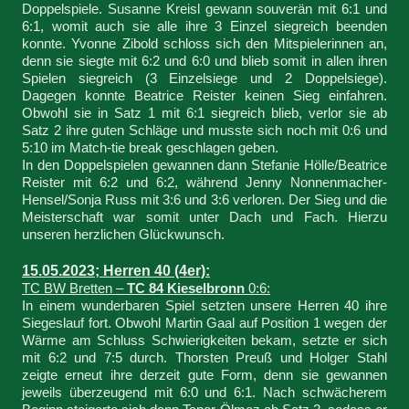
Doppelspiele. Susanne Kreisl gewann souverän mit 6:1 und
6:1, womit auch sie alle ihre 3 Einzel siegreich beenden
konnte. Yvonne Zibold schloss sich den Mitspielerinnen an,
denn sie siegte mit 6:2 und 6:0 und blieb somit in allen ihren
Spielen siegreich (3 Einzelsiege und 2 Doppelsiege).
Dagegen konnte Beatrice Reister keinen Sieg einfahren.
Obwohl sie in Satz 1 mit 6:1 siegreich blieb, verlor sie ab
Satz 2 ihre guten Schläge und musste sich noch mit 0:6 und
5:10 im Match-tie break geschlagen geben.
In den Doppelspielen gewannen dann Stefanie Hölle/Beatrice
Reister mit 6:2 und 6:2, während Jenny Nonnenmacher-
Hensel/Sonja Russ mit 3:6 und 3:6 verloren. Der Sieg und die
Meisterschaft war somit unter Dach und Fach. Hierzu
unseren herzlichen Glückwunsch.
15.05.2023; Herren 40 (4er):
TC BW Bretten –
TC 84 Kieselbronn
0:6:
In einem wunderbaren Spiel setzten unsere Herren 40 ihre
Siegeslauf fort. Obwohl Martin Gaal auf Position 1 wegen der
Wärme am Schluss Schwierigkeiten bekam, setzte er sich
mit 6:2 und 7:5 durch. Thorsten Preuß und Holger Stahl
zeigte erneut ihre derzeit gute Form, denn sie gewannen
jeweils überzeugend mit 6:0 und 6:1. Nach schwächerem