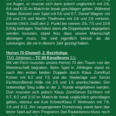
vor Augen, er musste sich dann jedoch unglücklich mit 2:6,
6:4 und 6:10 im Match-tie break geschlagen geben. Während
Tobias Bossert sein Spiel mit 0:6 und 6:7, Daniel Wagner mit
2:6 und 2:6 und Martin Theilmann mit 3:6 und 2:6 verloren,
konnte Ulrich Jooß den 2. Punkt bei seinem 3:6, 7:5 und 10:8
Erfolg beitragen. Nachdem dann alle Doppelspiele abgegeben
werden mussten, stand fest, dass unsere Mannschaft
absteigen muss. Sie sind eigentlich besser als die
Leistungen, die sie in diesem Jahr gezeigt haben.
Herren 70 (Doppel), 2. Bezirksliga:
TSG Jöhlingen –
TC 84 Kieselbronn
3:1:
Mit viel Pech mussten unsere Herren 70 den Traum von der
Meisterschaft begraben. Beim Spiel in Jöhlingen stand es
nach den ersten beiden Doppeln durch Klaus Zorn/Kurt
Kröner mit 6:2 und 7:5 und der Niederlage von Simon
Eichhorn/Bernd Hölle mit 2:6 und 1:6 unentschieden. Der
notwendige Sieg sollte in der 2. Runde eingefahren werden.
Dort mussten sich jedoch Klaus Zorn/Simon Eichhorn mit
6:7, 6:2 und 2:10 im Match-tie break unglücklich geschlagen
geben, ebenso wie Kurt Kröner/Klaus F Weitmann mit 7:6,
1:6 und 9:11. Am vergangeneen Donnerstag stand dann das
letzte Spiel auf dem Programm (bei Radaktionsschluss noch