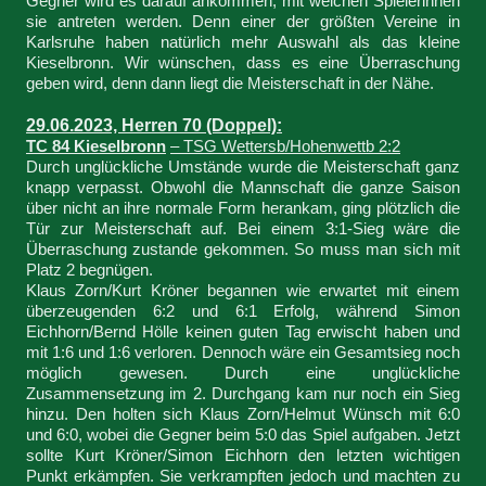
Gegner wird es darauf ankommen, mit welchen Spielerinnen
sie antreten werden. Denn einer der größten Vereine in
Karlsruhe haben natürlich mehr Auswahl als das kleine
Kieselbronn. Wir wünschen, dass es eine Überraschung
geben wird, denn dann liegt die Meisterschaft in der Nähe.
29.06.2023, Herren 70 (Doppel):
TC 84 Kieselbronn
– TSG Wettersb/Hohenwettb 2:2
Durch unglückliche Umstände wurde die Meisterschaft ganz
knapp verpasst. Obwohl die Mannschaft die ganze Saison
über nicht an ihre normale Form herankam, ging plötzlich die
Tür zur Meisterschaft auf. Bei einem 3:1-Sieg wäre die
Überraschung zustande gekommen. So muss man sich mit
Platz 2 begnügen.
Klaus Zorn/Kurt Kröner begannen wie erwartet mit einem
überzeugenden 6:2 und 6:1 Erfolg, während Simon
Eichhorn/Bernd Hölle keinen guten Tag erwischt haben und
mit 1:6 und 1:6 verloren. Dennoch wäre ein Gesamtsieg noch
möglich gewesen. Durch eine unglückliche
Zusammensetzung im 2. Durchgang kam nur noch ein Sieg
hinzu. Den holten sich Klaus Zorn/Helmut Wünsch mit 6:0
und 6:0, wobei die Gegner beim 5:0 das Spiel aufgaben. Jetzt
sollte Kurt Kröner/Simon Eichhorn den letzten wichtigen
Punkt erkämpfen. Sie verkrampften jedoch und machten zu