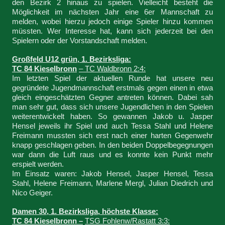
den Bezirk 2 hinaus zu spielen. Vielleicht besteht die
Möglichkeit im nächsten Jahr eine 6er Mannschaft zu
melden, wobei hierzu jedoch einige Spieler hinzu kommen
müssten. Wer Interesse hat, kann sich jederzeit bei den
Spielern oder der Vorstandschaft melden.
Großfeld U12 grün, 1. Bezirksliga:
TC 84 Kieselbronn
– TC Waldbronn 2:4:
Im letzten Spiel der aktuellen Runde hat unsere neu
gegründete Jugendmannschaft erstmals gegen einen in etwa
gleich eingeschätzten Gegner antreten können. Dabei sah
man sehr gut, dass sich unsere Jugendlichen in den Spielen
weiterentwickelt haben. So gewannen Jakob u. Jasper
Hensel jeweils ihr Spiel und auch Tessa Stahl und Helene
Freimann mussten sich erst nach einer harten Gegenwehr
knapp geschlagen geben. In den beiden Doppelbegegnungen
war dann die Luft raus und es konnte kein Punkt mehr
erspielt werden.
Im Einsatz waren: Jakob Hensel, Jasper Hensel, Tessa
Stahl, Helene Freimann, Marlene Mergl, Julian Diedrich und
Nico Geiger.
Damen 30, 1. Bezirksliga, höchste Klasse:
TC 84 Kieselbronn –
TSG Fohlenw/Rastatt 3:3: