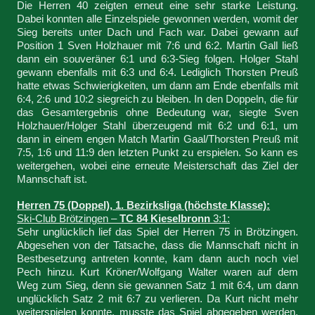
Die Herren 40 zeigten erneut eine sehr starke Leistung.
Dabei konnten alle Einzelspiele gewonnen werden, womit der
Sieg bereits unter Dach und Fach war. Dabei gewann auf
Position 1 Sven Holzhauer mit 7:6 und 6:2. Martin Gall ließ
dann ein souveräner 6:1 und 6:3-Sieg folgen. Holger Stahl
gewann ebenfalls mit 6:3 und 6:4. Lediglich Thorsten Preuß
hatte etwas Schwierigkeiten, um dann am Ende ebenfalls mit
6:4, 2:6 und 10:2 siegreich zu bleiben. In den Doppeln, die für
das Gesamtergebnis ohne Bedeutung war, siegte Sven
Holzhauer/Holger Stahl überzeugend mit 6:2 und 6:1, um
dann in einem engen Match Martin Gaal/Thorsten Preuß mit
7:5, 1:6 und 11:9 den letzten Punkt zu erspielen. So kann es
weitergehen, wobei eine erneute Meisterschaft das Ziel der
Mannschaft ist.
Herren 75 (Doppel), 1. Bezirksliga (höchste Klasse):
Ski-Club Brötzingen –
TC 84 Kieselbronn
3:1:
Sehr unglücklich lief das Spiel der Herren 75 in Brötzingen.
Abgesehen von der Tatsache, dass die Mannschaft nicht in
Bestbesetzung antreten konnte, kam dann auch noch viel
Pech hinzu. Kurt Kröner/Wolfgang Walter waren auf dem
Weg zum Sieg, denn sie gewannen Satz 1 mit 6:4, um dann
unglücklich Satz 2 mit 6:7 zu verlieren. Da Kurt nicht mehr
weiterspielen konnte, musste das Spiel abgegeben werden.