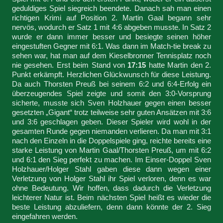
geduldiges Spiel siegreich beendete. Danach sah man einen
richtigen Krimi auf Position 2. Martin Gaal begann sehr
nervös, wodurch er Satz 1 mit 4:6 abgeben musste. In Satz 2
wurde er dann immer besser und besiegte seinen höher
eingestuften Gegner mit 6:1. Was dann im Match-tie break zu
sehen war, hat man auf dem Kieselbronner Tennisplatz noch
nie gesehen. Erst beim Stand von
17:15
hatte Martin den 2.
Punkt erkämpft. Herzlichen Glückwunsch für diese Leistung.
Da auch Thorsten Preuß bei seinem 6:2 und 6:4-Erfolg ein
überzeugendes Spiel zeigte und somit den 3:0-Vorsprung
sicherte, musste sich Sven Holzhauer gegen einen besser
gesetzten „Gigant“ trotz teilweise sehr guten Ansätzen mit 3:6
und 3:6 geschlagen geben. Dieser Spieler wird wohl in der
gesamten Runde gegen niemanden verlieren. Da man mit 3:1
nach den Einzeln in die Doppelspiele ging, reichte bereits eine
starke Leistung von Martin Gaal/Thorsten Preuß, um mit 6:2
und 6:1 den Sieg perfekt zu machen. Im Einser-Doppel Sven
Holzhauer/Holger Stahl gaben diese dann wegen einer
Verletzung von Holger Stahl ihr Spiel verloren, denn es war
ohne Bedeutung. Wir hoffen, dass dadurch die Verletzung
leichterer Natur ist. Beim nächsten Spiel heißt es wieder die
beste Leistung abzuliefern, denn dann könnte der 2. Sieg
eingefahren werden.