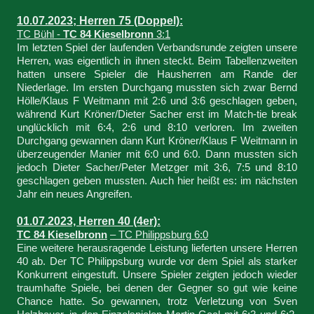
10.07.2023; Herren 75 (Doppel):
TC Bühl -
TC 84 Kieselbronn
3:1
Im letzten Spiel der laufenden Verbandsrunde zeigten unsere
Herren, was eigentlich in ihnen steckt. Beim Tabellenzweiten
hatten unsere Spieler die Hausherren am Rande der
Niederlage. Im ersten Durchgang mussten sich zwar Bernd
Hölle/Klaus F Weitmann mit 2:6 und 3:6 geschlagen geben,
während Kurt Kröner/Dieter Sacher erst im Match-tie break
unglücklich mit 6:4, 2:6 und 8:10 verloren. Im zweiten
Durchgang gewannen dann Kurt Kröner/Klaus F Weitmann in
überzeugender Manier mit 6:0 und 6:0. Dann mussten sich
jedoch Dieter Sacher/Peter Metzger mit 3:6, 7:5 und 8:10
geschlagen geben mussten. Auch hier heißt es: im nächsten
Jahr ein neues Angreifen.
01.07.2023, Herren 40 (4er):
TC 84 Kieselbronn
– TC Philippsburg 6:0
Eine weitere herausragende Leistung lieferten unsere Herren
40 ab. Der TC Philippsburg wurde vor dem Spiel als starker
Konkurrent eingestuft. Unsere Spieler zeigten jedoch wieder
traumhafte Spiele, bei denen der Gegner so gut wie keine
Chance hatte. So gewannen, trotz Verletzung von Sven