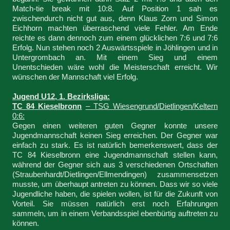
Match-tie break mit 10:8. Auf Position 1 sah es
zwischendurch nicht gut aus, denn Klaus Zorn und Simon
Eichhorn machten überraschend viele Fehler. Am Ende
reichte es dann dennoch zum einem glücklichen 7:6 und 7:6
Erfolg. Nun stehen noch 2 Auswärtsspiele in Jöhlingen und in
Untergrombach an. Mit einem Sieg und einem
Unentschieden wäre wohl die Meisterschaft erreicht. Wir
wünschen der Mannschaft viel Erfolg.
Jugend U12, 1. Bezirksliga:
TC 84 Kieselbronn
– TSG Wiesengrund/Dietlingen/Keltern
0:6:
Gegen einen weiteren guten Gegner konnte unsere
Jugendmannschaft keinen Sieg erreichen. Der Gegner war
einfach zu stark. Es ist natürlich bemerkenswert, dass der
TC 84 Kieselbronn eine Jugendmannschaft stellen kann,
während der Gegner sich aus 3 verschiedenen Ortschaften
(Straubenhardt/Dietlingen/Ellmendingen) zusammensetzen
musste, um überhaupt antreten zu können. Dass wir so viele
Jugendliche haben, die spielen wollen, ist für die Zukunft von
Vorteil. Sie müssen natürlich erst noch Erfahrungen
sammeln, um in einem Verbandsspiel ebenbürtig auftreten zu
können.