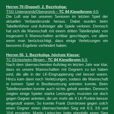
Herren 70 (Doppel), 2. Bezirksliga:
TSG Untergromb/Obergromb –
TC 84 Kieselbronn
4:0:
Die Luft war bei unseren Senioren im letzten Spiel der
aktuellen Verbandsrunde heraus. Dabei wurden beim
Tabellenführer und Aufsteiger alle Spiele verloren. Dennoch
hat sich die Mannschaft mit einem dritten Tabellenplatz von
insgesamt 6 Mannschaften achtbar geschlagen, vor allem
wenn man berücksichtigt, dass einige Verletzungen ein
besseres Ergebnis verhindert haben.
Herren 55, 1. Bezirksliga, höchste Klasse:
TC Elchesheim-Illingen -
TC 84 Kieselbronn
6:3:
Nach dem überraschenden Aufstieg im letzten Jahr war klar,
dass es unsere Mannschaften mit Gegnern zu tun haben
wird, die alle in der LK-Eingruppierung viel besser waren.
Hinzu kam dann noch Verletzungen, sodass die Mannschaft
in keinem Spiel in Bestbesetzung antreten konnte. Beim
Tabellenzweiten konnte auch nichts geholt werden. Dennoch
zeigten einige Spieler starke Leistungen, mussten sie doch
gegen Gegner antreten, die um mehr als 4 LK-Punkte besser
eingestuft waren. So konnte Frank Dombrowe gegen solch
einen Gegner einen überraschenden Sieg mit 6:3, 3:6 und
10:6 erspielen. Martin Liebscher hatte ebenfalls einen Sieg