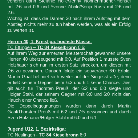
verloren dann Stefanie Hölle/Jenny Nonnenmacher-Hensel
mit 2:6 und 0:6 und Yvonne Zibold/Sonja Russ mit 2:6 und
2:6.
Wichtig ist, dass die Damen 30 nach ihrem Aufstieg mit dem
Abstieg nichts mehr zu tun haben werden, was als ein Erfolg
zu werten ist.
Herren 40, 1. Kreisliga, höchste Klasse:
TC Ettlingen –
TC 84 Kieselbronn
0:6:
Auf ihrem Weg zur erneuten Meisterschaft gewannen unsere
Herren 40 überzeugend mit 6:0. Auf Position 1 musste Sven
Holzhauer sich nur im ersten Satz strecken, um diesen mit
7:6 zu gewinnen. Danach folgte ein souveräner 6:0 Erfolg.
Martin Gaal befindet sich weiter auf der Siegesstraße, denn
er ließ seinem Gegner beim 6:3 und 6:1 keine Chance. Dies
gilt auch für Thorsten Preuß, der 6:2 und 6:0 siegte und
Holger Stahl, der seinem Gegner mit 6:0 und 6:0 nicht den
Hauch einer Chance ließ.
Die Doppelbegegnungen wurden dann durch Martin
Gaal/Thorsten Preuß mit 6:2 und 7:5 gewonnen und durch
Sven Holzhauer/Holger Stahl mit 6:0 und 6:1.
Jugend U12, 1. Bezirksliga:
TC Neulingen -
TC 84 Kieselbronn
6:0