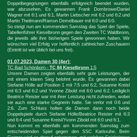
Doppelbegegnungen ebenfalls erfolgreich beendet wurden,
war abzusehen. Es gewannen Frank Dombrowe/Daniel
Wagner mit 6:1 und 6:1, Martin Liebscher mit 6:2 und 6:2 und
Martin Theilmann/Ramon Demelbauer mit 6:0 und 6:0.
So steigt nun am kommenden Samstag das Spiel der Spiele,
Tabellenführer Kieselbronn gegen den Zweiten TC Waldbronn,
die jeweils alle ihre bisherigen Spiele gewonnen haben. Wir
wünschen viel Erfolg vor hoffentlich zahlreichen Zuschauern
(Eintritt ist wie üblich bei uns frei).
01.07.2023, Damen 30 (4er):
TC Bad Schönborn -
TC 84 Kieselbronn
1:5
Unsere Damen zeigten ebenfalls sehr gute Leistungen, der
mit einem klaren Sieg belohnt wurde. Es gewannen dabei
Stefanie Hölle auf Position 1 mit 7:5 und 6:2, Susanne Kreisl
mit 6:3 und 6:2 und Yvonne Zibold mit 6:0 und 6:2. Lediglich
Beatrice Reister war mit ihrer Leistung nicht zufrieden, wobei
sie auch eine starke Gegnerin hatte. Sie verlor mit 0:6 und
2:6. Zum Schluss holten die Damen dann noch beide
Doppelspiele durch Stefanie Hölle/Beatrice Reister mit 6:3
und 6:4 und Susanne Kreisl/Yvonn Zibold mit 6:0 und 6:1.
Nun kommt es ebenfalls am kommenden Samstag zum
entscheidenden Spiel gegen den SSC Karlsruhe. Beim