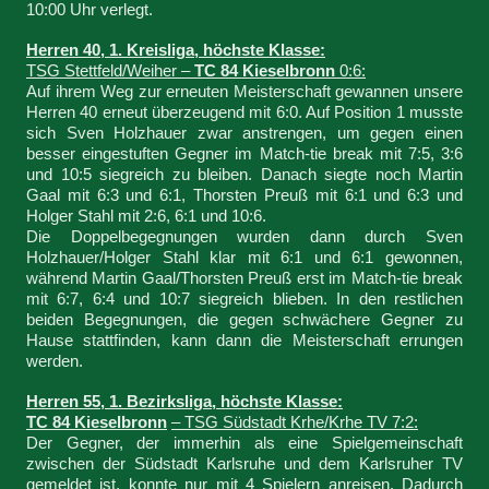
10:00 Uhr verlegt.
Herren 40, 1. Kreisliga, höchste Klasse:
TSG Stettfeld/Weiher –
TC 84 Kieselbronn
0:6:
Auf ihrem Weg zur erneuten Meisterschaft gewannen unsere
Herren 40 erneut überzeugend mit 6:0. Auf Position 1 musste
sich Sven Holzhauer zwar anstrengen, um gegen einen
besser eingestuften Gegner im Match-tie break mit 7:5, 3:6
und 10:5 siegreich zu bleiben. Danach siegte noch Martin
Gaal mit 6:3 und 6:1, Thorsten Preuß mit 6:1 und 6:3 und
Holger Stahl mit 2:6, 6:1 und 10:6.
Die Doppelbegegnungen wurden dann durch Sven
Holzhauer/Holger Stahl klar mit 6:1 und 6:1 gewonnen,
während Martin Gaal/Thorsten Preuß erst im Match-tie break
mit 6:7, 6:4 und 10:7 siegreich blieben. In den restlichen
beiden Begegnungen, die gegen schwächere Gegner zu
Hause stattfinden, kann dann die Meisterschaft errungen
werden.
Herren 55, 1. Bezirksliga, höchste Klasse:
TC 84 Kieselbronn
– TSG Südstadt Krhe/Krhe TV 7:2:
Der Gegner, der immerhin als eine Spielgemeinschaft
zwischen der Südstadt Karlsruhe und dem Karlsruher TV
gemeldet ist, konnte nur mit 4 Spielern anreisen. Dadurch