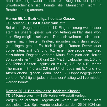
nicht bekannt). Dabei müsste ein Sieg her, der jedoch
unwahrscheinlich ist, konnte die Mannschaft nicht in
Bestbesetzung antreten.
Herren 55, 1. Bezirksliga, höchste Klasse:
TC Rebland -
TC 84 Kieselbronn
7:2:
Bei einem Gegner, der in der LK-Eingruppierung weit besser
steht als unsere Spieler, war von Anfang an klar, dass wohl
kein Sieg möglich sein wird. Dennoch wehrten sich unsere
Spieler nach besten Kräften, mussten sich dann jedoch
geschlagen geben. Es blieb lediglich Ramon Demelbauer
vorbehalten, mit 6:3 und 6:1 einen überzeugenden Sieg
einzufahren. Dagegen verloren Klaus Zorn (von den Herren
70 ausgeliehen) mit 2:6 und 2:6, Martin Liebscher mit 1:6 und
2:6, Tobias Bossert unglücklich mit 3:6, 7:5 und 4:10, Martin
Theilmann mit 4:6 und 2:6 und Ulrich Jooß mit 5:7 und 3:6.
Anschließend gingen dann noch 2 Doppelbegegnungen
verloren. Wichtig ist jedoch, dass der Abstieg wohl vermieden
werden konnte.
Damen 30, 1. Bezirksklasse, höchste Klasse:
TC 84 Kieselbronn
– TSG Fohlenw/Rastatt verlegt
Wegen dauerhaften Regenfällen waren die Plätze nicht
bespielbar. Das Spiel wurde deshalb auf den 06.07.2024 um