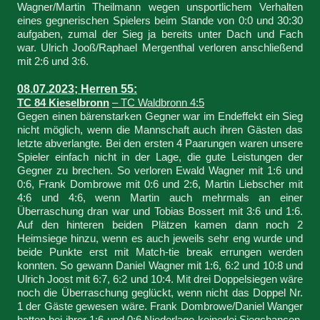
Wagner/Martin Theilmann wegen unsportlichem Verhalten
eines gegnerischen Spielers beim Stande von 0:0 und 30:30
aufgaben, zumal der Sieg ja bereits unter Dach und Fach
war. Ulrich Jooß/Raphael Mergenthal verloren anschließend
mit 2:6 und 3:6.
08.07.2023; Herren 55:
TC 84 Kieselbronn
– TC Waldbronn 4:5
Gegen einen bärenstarken Gegner war im Endeffekt ein Sieg
nicht möglich, wenn die Mannschaft auch ihren Gästen das
letzte abverlangte. Bei den ersten 4 Paarungen waren unsere
Spieler einfach nicht in der Lage, die gute Leistungen der
Gegner zu brechen. So verloren Ewald Wagner mit 1:6 und
0:6, Frank Dombrowe mit 0:6 und 2:6, Martin Liebscher mit
4:6 und 4:6, wenn Martin auch mehrmals an einer
Überraschung dran war und Tobias Bossert mit 3:6 und 1:6.
Auf den hinteren beiden Plätzen kamen dann noch 2
Heimsiege hinzu, wenn es auch jeweils sehr eng wurde und
beide Punkte erst mit Match-tie break errungen werden
konnten. So gewann Daniel Wagner mit 1:6, 6:2 und 10:8 und
Ulrich Joost mit 6:7, 6:2 und 10:4. Mit drei Doppelsiegen wäre
noch die Überraschung geglückt, wenn nicht das Doppel Nr.
1 der Gäste gewesen wäre. Frank Dombrowe/Daniel Wanger