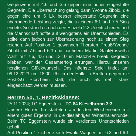
Gegenwehr mit 4:6 und 3:6 gegen eine höher eingestufte
Gegnerin. Die Überraschung gelang dann Yvonne Zibold, die
gegen eine um 6 LK besser eingestufte Gegnerin eine
überragende Leistung zeigte, die in einem 6:1 und 7:5 Sieg
endete. So stand es nach den Einzeln 2:2 Unentschieden und
die Mannschaft hoffte auf wenigstens ein Unentschieden. Es
sollte dann jedoch zur Überraschung noch zu einem Sieg
reichen. Auf Position 1 gewannen Thorsten Preuß/Yvonne
Zibold mit 7:6 und 6:3 und nachdem Martin Gaal/Roswitha
Walz mit 7:6, 4:6 und 12:10 im Match-tie break siegreich
blieben, war der Gesamterfolg errungen. Hierzu unseren
herzlichen Glückwunsch. Das nächste Spiel findet am
09.12.2023 um 18.00 Uhr in der Halle in Bretten gegen die
Post-SG Pforzheim statt, die auch als sehr stark
eingeschätzt werden müssen.
Herren 50, 1. Bezirksklasse:
25.11.2024; TC Eggenstein –
TC 84 Kieselbronn 3:3
Unsere Herren 55 starteten am letzten Wochenende mit
einem guten Ergebnis in die diesjährigen Winterhallenrunde.
Beim TC Eggenstein wurde ein verdientes Unentschieden
geholt.
Auf Position 1 sicherte sich Ewald Wagner mit 6:3 und 6:1