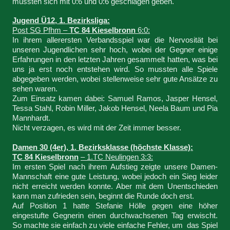
mussten sich mit 0:6 und 0:6 geschlagen geben.
Jugend Ü12, 1. Bezirksliga:
Post SG Pfhm –
TC 84 Kieselbronn
6:0:
In ihrem allerersten Verbandsspiel war die Nervosität bei
unseren Jugendlichen sehr hoch, wobei der Gegner einige
Erfahrungen in den letzten Jahren gesammelt hatten, was bei
uns ja erst noch entstehen wird. So mussten alle Spiele
abgegeben werden, wobei stellenweise sehr gute Ansätze zu
sehen waren.
Zum Einsatz kamen dabei: Samuel Ramos, Jasper Hensel,
Tessa Stahl, Robin Miller, Jakob Hensel, Neela Baum und Pia
Mannhardt.
Nicht verzagen, es wird mit der Zeit immer besser.
Damen 30 (4er), 1. Bezirksklasse (höchste Klasse):
TC 84 Kieselbronn
– 1.TC Neulingen 3:3:
Im ersten Spiel nach ihrem Aufstieg zeigte unsere Damen-
Mannschaft eine gute Leistung, wobei jedoch ein Sieg leider
nicht erreicht werden konnte. Aber mit dem Unentschieden
kann man zufrieden sein, beginnt die Runde doch erst.
Auf Position 1 hatte Stefanie Hölle gegen eine höher
eingestufte Gegnerin einen durchwachsenen Tag erwischt.
So machte sie einfach zu viele einfache Fehler, um das Spiel