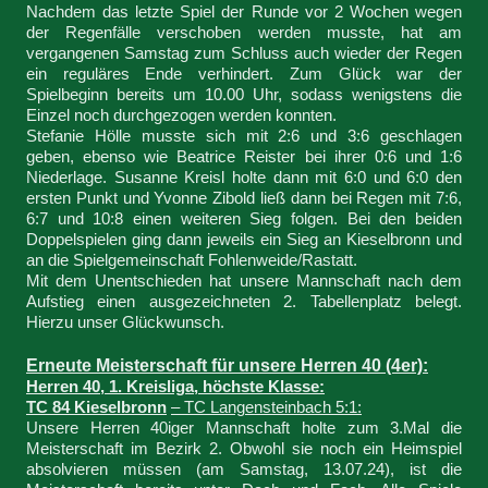
Nachdem das letzte Spiel der Runde vor 2 Wochen wegen
der Regenfälle verschoben werden musste, hat am
vergangenen Samstag zum Schluss auch wieder der Regen
ein reguläres Ende verhindert. Zum Glück war der
Spielbeginn bereits um 10.00 Uhr, sodass wenigstens die
Einzel noch durchgezogen werden konnten.
Stefanie Hölle musste sich mit 2:6 und 3:6 geschlagen
geben, ebenso wie Beatrice Reister bei ihrer 0:6 und 1:6
Niederlage. Susanne Kreisl holte dann mit 6:0 und 6:0 den
ersten Punkt und Yvonne Zibold ließ dann bei Regen mit 7:6,
6:7 und 10:8 einen weiteren Sieg folgen. Bei den beiden
Doppelspielen ging dann jeweils ein Sieg an Kieselbronn und
an die Spielgemeinschaft Fohlenweide/Rastatt.
Mit dem Unentschieden hat unsere Mannschaft nach dem
Aufstieg einen ausgezeichneten 2. Tabellenplatz belegt.
Hierzu unser Glückwunsch.
Erneute Meisterschaft für unsere Herren 40 (4er):
Herren 40, 1. Kreisliga, höchste Klasse:
TC 84 Kieselbronn
– TC Langensteinbach 5:1:
Unsere Herren 40iger Mannschaft holte zum 3.Mal die
Meisterschaft im Bezirk 2. Obwohl sie noch ein Heimspiel
absolvieren müssen (am Samstag, 13.07.24), ist die