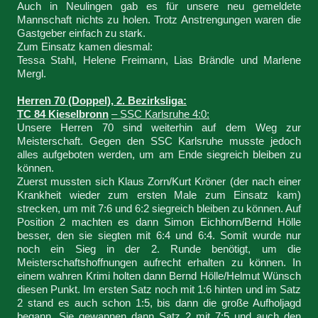
Auch in Neulingen gab es für unsere neu gemeldete
Mannschaft nichts zu holen. Trotz Anstrengungen waren die
Gastgeber einfach zu stark.
Zum Einsatz kamen diesmal:
Tessa Stahl, Helene Freimann, Lias Brändle und Marlene
Mergl.
Herren 70 (Doppel), 2. Bezirksliga:
TC 84 Kieselbronn
– SSC Karlsruhe 4:0:
Unsere Herren 70 sind weiterhin auf dem Weg zur
Meisterschaft. Gegen den SSC Karlsruhe musste jedoch
alles aufgeboten werden, um am Ende siegreich bleiben zu
können.
Zuerst mussten sich Klaus Zorn/Kurt Kröner (der nach einer
Krankheit wieder zum ersten Male zum Einsatz kam)
strecken, um mit 7:6 und 6:2 siegreich bleiben zu können. Auf
Position 2 machten es dann Simon Eichhorn/Bernd Hölle
besser, den sie siegten mit 6:4 und 6:4. Somit wurde nur
noch ein Sieg in der 2. Runde benötigt, um die
Meisterschaftshoffnungen aufrecht erhalten zu können. In
einem wahren Krimi holten dann Bernd Hölle/Helmut Wünsch
diesen Punkt. Im ersten Satz noch mit 1:6 hinten und im Satz
2 stand es auch schon 1:5, bis dann die große Aufholjagd
begann. Sie gewannen dann Satz 2 mit 7:5 und auch den