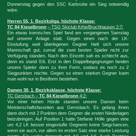
Donnerstag gegen den SSC Karlsruhe ein Sieg notwendig
wäre.
Herren 55, 1. Bezirksliga, höchste Klasse:
TC 84 Kieselbronn
– TSG Skiclub Krhe/Bruchhausen 2:7:
Ein etwas komisches Spiel fand am vergangenen Samstag
auf unserer Anlage statt. Gegen einen nach der LK-
Einstufung weit überlegenen Gegner hielt sich unsere
Mannschaft gut, zumal die zwei besten Spieler nicht zur
Verfügung standen. Nach den Einzeln sah es schlecht aus,
denn es stand 0:6. Erst in den Doppelbegegnungen fanden
unsere Spieler dann zu ihrer Form, sodass es noch zu 2
Siegpunkten reichte. Gegen so einen starken Gegner kann
man wohl nur in Bestform bestehen.
Damen 30, 1. Bezirksklasse, höchste Klasse:
TC Gersbach –
TC 84 Kieselbronn
4:2:
Vor einer hohen Hürde standen unsere Damen beim
Meisterschaftsfavoriten aus Gernsbach. Es gelang ihnen
dann doch mit 2 Punkten dem Gegner die ersten Niederlagen
beizubringen. Auf Position 1 hatte Stefanie Hölle gegen eine
um 4,2 LK besser eingestufte Gegnerin keine Siegchancen,
wenn sie auch, vor allem im ersten Satz eine starke Leistung