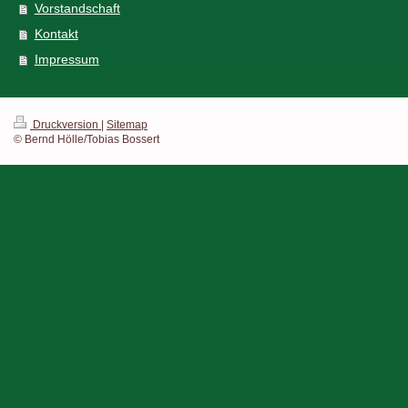
Vorstandschaft
Kontakt
Impressum
Druckversion
|
Sitemap
© Bernd Hölle/Tobias Bossert