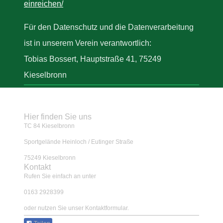
einreichen/
Für den Datenschutz und die Datenverarbeitung
ist in unserem Verein verantwortlich:
Tobias Bossert, Hauptstraße 41, 75249
Kieselbronn
Hier finden Sie uns
TC 84 Kieselbronn
Sportgelände Heinloch / Eutinger Straße
75249
Kieselbronn
Kontakt
Rufen Sie einfach an unter
0163 2928399
oder nutzen Sie unser Kontaktformular.